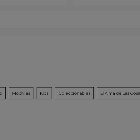
o
Mochilas
Kids
Coleccionables
El Alma de Las Cos