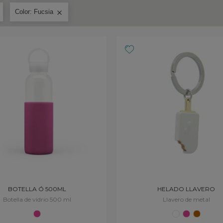
Color: Fucsia

BOTELLA Ó 500ML
HELADO LLAVERO
Botella de vidrio 500 ml
Llavero de metal
Fucsia
Blanco
Fucsia
Marrón