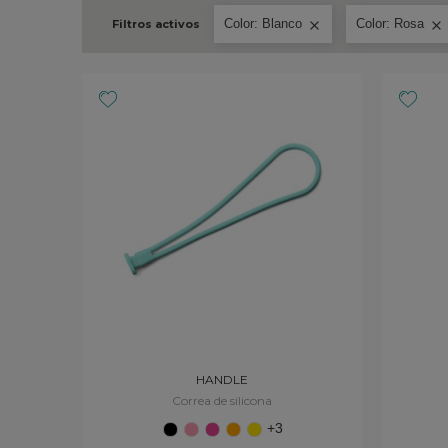
Color: Blanco
Color: Rosa
Filtros activos


HANDLE
Correa de silicona
+3
Negro
Rosa
Fucsia
Naranja
Amarillo